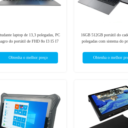
tudante laptop de 13,3 polegadas, PC
16GB 512GB portátil do cad
agro do portátil de FHD 8o I3 I5 I7
polegadas com sistema do pr
central Windows 11 de J50
N4000
Obtenha o melhor preço
Obtenha o melhor pr