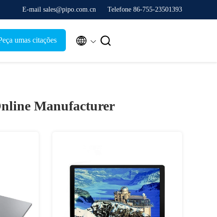
E-mail sales@pipo.com.cn
Telefone 86-755-23501393


Peça umas citações
nline Manufacturer