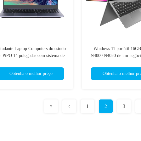
tudante Laptop Computers do estudo
Windows 11 portátil 16G
e PiPO 14 polegadas com sistema de
N4000 N4020 de um negóci
Intel I7-11600H Windows 11
polegadas
Obtenha o melhor preço
Obtenha o melhor pr
1
2
3