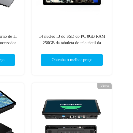
erno de 11
14 núcleo I3 do SSD do PC 8GB RAM
ocessador
256GB da tabuleta do tela táctil da
40 N5030
montagem da parede da polegada
eço
Obtenha o melhor preço
Vídeo