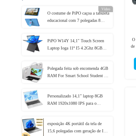
Vídeo
O costume de PiPO caçoa a tabuleta
educacional com 7 polegadas 8
polegadas 10,1 polegadas
O 
PiPO W14Y 14,1" Touch Screen
de
Laptop Ioga 11º I5 4.2Ghz 8GB
Ram Slim Portátil Caderno
Polegada feita sob encomenda 4GB
RAM For Smart School Student de
IP54 Mini Laptop 11,6
Personalizado 14,1” laptop 8GB
RAM 1920x1080 IPS para o
estudante
exposição 4K portátil da tela de
15,6 polegadas com geração de I3