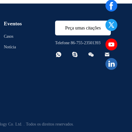
Eventos
Peça umas citações
Casos
Telefone 86-755-23501393
Notícia




gy Co. Ltd. . Todos os direitos reservados.