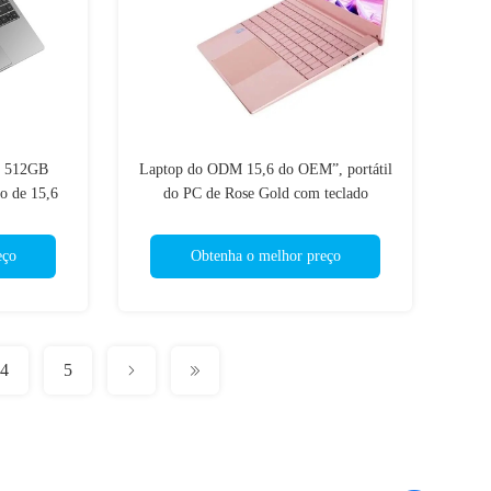
B 512GB
Laptop do ODM 15,6 do OEM”, portátil
o de 15,6
do PC de Rose Gold com teclado
retroiluminado
eço
Obtenha o melhor preço
4
5