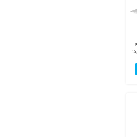
P
15,