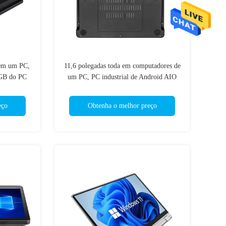
 em um PC,
11,6 polegadas toda em computadores de
6GB do PC
um PC, PC industrial de Android AIO
que
do écran sensível
eço
Obtenha o melhor preço