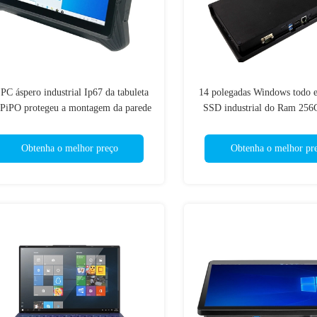
PC áspero industrial Ip67 da tabuleta
14 polegadas Windows todo
 PiPO protegeu a montagem da parede
SSD industrial do Ram 25
de Nfc com 2D varredor
8GB do painel de to
Obtenha o melhor preço
Obtenha o melhor pr