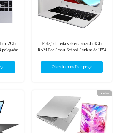
6GB 512GB
Polegada feita sob encomenda 4GB
 polegadas
RAM For Smart School Student de IP54
Mini Laptop 11,6
eço
Obtenha o melhor preço
Vídeo