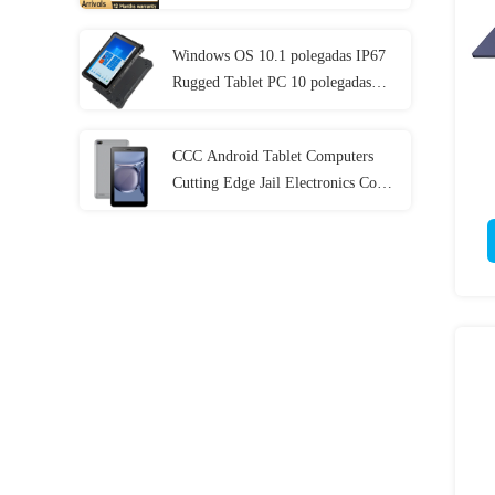
I5 I7 11o 12a
Windows OS 10.1 polegadas IP67
Rugged Tablet PC 10 polegadas
8GB de RAM Com NFC Lan Port
CCC Android Tablet Computers
Cutting Edge Jail Electronics Com
MT6737 CPU 32GB-128GB de
armazenamento