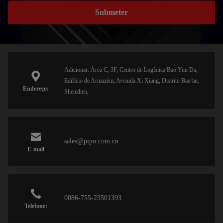
Submeter
Adicionar: Área C, 3F, Centro de Logística Bao Yun Da,
Edifício de Armazém, Avenida Xi Xiang, Distrito Bao ̊an,
Endereço:
Shenzhen,
sales@pipo.com.cn
E-mail
0086-755-23501393
Telefone: