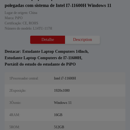
polegadas com sistema de Intel I7-11600H Windows 11
Lugar de origem: China
Marca: PiPO
Certificação: CE, ROHS
Número do modelo: L14TU-117H
Detalhe
Description
Destacar:
Estudante Laptop Computers 14Inch
,
Estudante Laptop Computers de I7-11600H
,
Portátil do estudo do estudante de PiPO
1Processador central:
Intel i7-11600H
2Exposição:
1920x1080
3Ósmio:
Windows 11
4RAM:
16GB
5ROM:
512GB