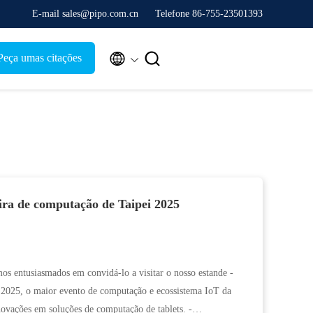
E-mail sales@pipo.com.cn
Telefone 86-755-23501393


Peça umas citações
eira de computação de Taipei 2025
os entusiasmados em convidá-lo a visitar o nosso estande -
, o maior evento de computação e ecossistema IoT da
novações em soluções de computação de tablets. -