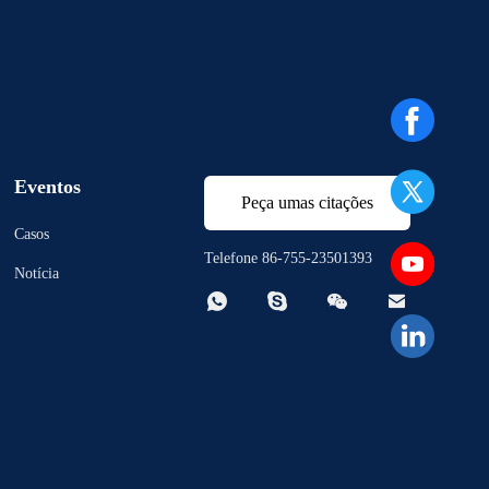
Eventos
Peça umas citações
Casos
Telefone 86-755-23501393
Notícia



