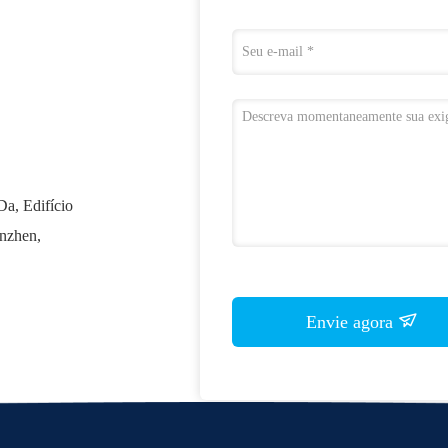
Da, Edifício
enzhen,
Envie agora