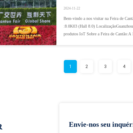
2024-11-22
Bem-vindo a nos visitar na Feira de Ca
:8.0K03 (Hall 8.0) LocalizaçãoGuanzhou,
produtos IoT Sobre a Feira de Cantão:A 
é a maior exposiç...
1
2
3
4
Envie-nos seu inquér
R