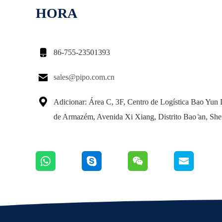
HORA

86-755-23501393

sales@pipo.com.cn

Adicionar: Área C, 3F, Centro de Logística Bao Yun 
de Armazém, Avenida Xi Xiang, Distrito Bao ̊an, Sh