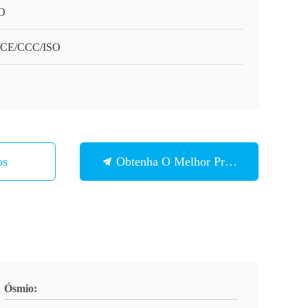
O
/CE/CCC/ISO
os
Obtenha O Melhor Preço
Ósmio: