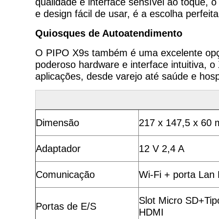
qualidade e interface sensível ao toque, 
e design fácil de usar, é a escolha perfe
Quiosques de Autoatendimento
O PIPO X9s também é uma excelente opç
poderoso hardware e interface intuitiva,
aplicações, desde varejo até saúde e hosp
Dimensão
217 x 147,5 x 60
Adaptador
12 V 2,4 A
Comunicação
Wi-Fi + porta Lan
Slot Micro SD+Ti
Portas de E/S
HDMI