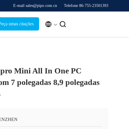
E-mail sales@pipo.com.cn
Telefone 86-755-23501393


Peça umas citações
pro Mini All In One PC
om 7 polegadas 8,9 polegadas
s
ENZHEN