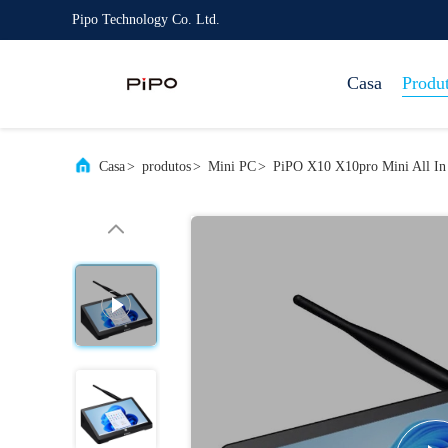
Pipo Technology Co. Ltd.
Casa
Produ
Casa
>
produtos
>
Mini PC
>
PiPO X10 X10pro Mini All In 