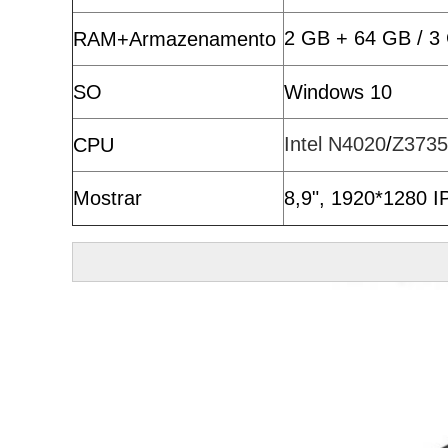
2 GB + 64 GB / 3
RAM+Armazenamento
SO
Windows 10
Intel N4020
/
Z
3735
CPU
Mostrar
8,9", 1920*1280 I