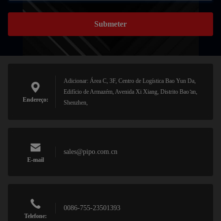
Submeter
Adicionar: Área C, 3F, Centro de Logística Bao Yun Da,
Edifício de Armazém, Avenida Xi Xiang, Distrito Bao ̊an,
Endereço:
Shenzhen,
sales@pipo.com.cn
E-mail
0086-755-23501393
Telefone: