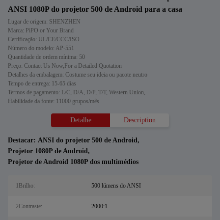
ANSI 1080P do projetor 500 de Android para a casa
Lugar de origem: SHENZHEN
Marca: PiPO or Your Brand
Certificação: UL/CE/CCC/ISO
Número do modelo: AP-551
Quantidade de ordem mínima: 50
Preço: Contact Us Now,For a Detailed Quotation
Detalhes da embalagem: Costume seu ideia ou pacote neutro
Tempo de entrega: 15-65 dias
Termos de pagamento: L/C, D/A, D/P, T/T, Western Union,
Habilidade da fonte: 11000 grupos/mês
Detalhe
Description
Destacar:
ANSI do projetor 500 de Android
,
Projetor 1080P de Android
,
Projetor de Android 1080P dos multimédios
1Brilho:
500 lúmens do ANSI
2Contraste:
2000:1