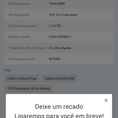
3Definição nativa:
1920x1080P
4Prolongamento:
16:9, 4:3 e Auto-ajuste
5Distância de projeção:
1.5-6.5M
6Modos entrados:
USB*2/HDMI*2
7Tamanho da Tela de Projeção:
43-220 polegadas
8Processador central:
MT9269
Tags:
Caderno Android Yoga
Caderno Android OEM
ANSI do projetor 500 de Android
Deixe um recado
Similar Products
Ligaremos para você em breve!