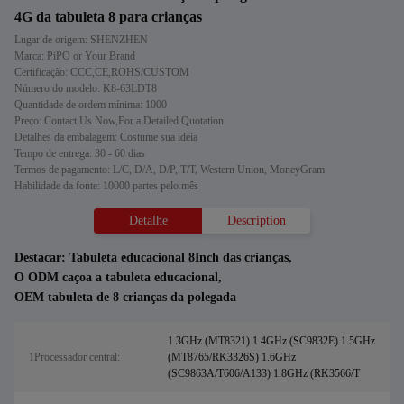
4G da tabuleta 8 para crianças
Lugar de origem: SHENZHEN
Marca: PiPO or Your Brand
Certificação: CCC,CE,ROHS/CUSTOM
Número do modelo: K8-63LDT8
Quantidade de ordem mínima: 1000
Preço: Contact Us Now,For a Detailed Quotation
Detalhes da embalagem: Costume sua ideia
Tempo de entrega: 30 - 60 dias
Termos de pagamento: L/C, D/A, D/P, T/T, Western Union, MoneyGram
Habilidade da fonte: 10000 partes pelo mês
Detalhe
Description
Destacar:
Tabuleta educacional 8Inch das crianças
,
O ODM caçoa a tabuleta educacional
,
OEM tabuleta de 8 crianças da polegada
1.3GHz (MT8321) 1.4GHz (SC9832E) 1.5GHz
1Processador central:
(MT8765/RK3326S) 1.6GHz
(SC9863A/T606/A133) 1.8GHz (RK3566/T