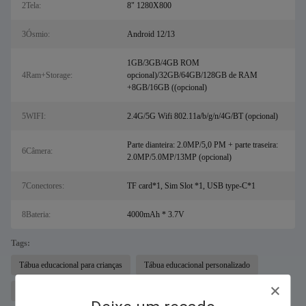
2Tela:
8" 1280X800
3Ósmio:
Android 12/13
1GB/3GB/4GB ROM
4Ram+Storage:
opcional)/32GB/64GB/128GB de RAM
+8GB/16GB ((opcional)
5WIFI:
2.4G/5G Wifi 802.11a/b/g/n/4G/BT (opcional)
Parte dianteira: 2.0MP/5,0 PM + parte traseira:
6Câmera:
2.0MP/5.0MP/13MP (opcional)
7Conectores:
TF card*1, Sim Slot *1, USB type-C*1
8Bateria:
4000mAh * 3.7V
Tags:
Tábua educacional para crianças
Tábua educacional personalizado
mini Tábua educacional para crianças