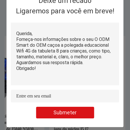
Deixe um recado
Ligaremos para você em breve!
Similar Products
Submeter
Bateria da polegada 8GB 16GB Ram
Slim 256GB de RAM
With 4500mAH do portátil 15,6 do
Windows Tablet Pip
jogo do núcleo I5 I7