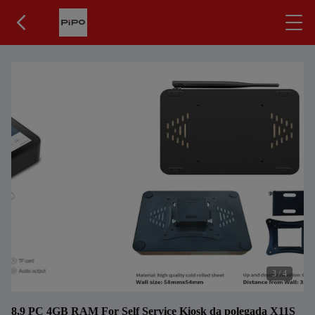
3
/
4
8,9 PC 4GB RAM For Self Service Kiosk da polegada X11S