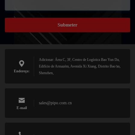
Submeter
Adicionar: Área C, 3F, Centro de Logística Bao Yun Da,
Edifício de Armazém, Avenida Xi Xiang, Distrito Bao ̊an,
Endereço:
Shenzhen,
sales@pipo.com.cn
E-mail