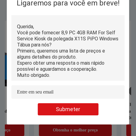
Similar Products
Ligaremos para você em breve!
Montagem da parede de Windows
8 PC da tabuleta de
Submeter
Tábua de 8,9 polegadas para o
da polegada IOT com
terminal da interação do quiosque do
800
serviço do auto
Obtenha o melhor preço
Obtenha o me