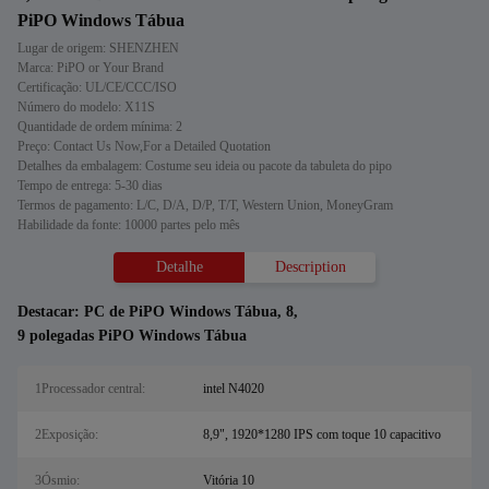
PiPO Windows Tábua
Lugar de origem: SHENZHEN
Marca: PiPO or Your Brand
Certificação: UL/CE/CCC/ISO
Número do modelo: X11S
Quantidade de ordem mínima: 2
Preço: Contact Us Now,For a Detailed Quotation
Detalhes da embalagem: Costume seu ideia ou pacote da tabuleta do pipo
Tempo de entrega: 5-30 dias
Termos de pagamento: L/C, D/A, D/P, T/T, Western Union, MoneyGram
Habilidade da fonte: 10000 partes pelo mês
Detalhe
Description
Destacar:
PC de PiPO Windows Tábua
,
8
,
9 polegadas PiPO Windows Tábua
1Processador central:
intel N4020
2Exposição:
8,9", 1920*1280 IPS com toque 10 capacitivo
3Ósmio:
Vitória 10