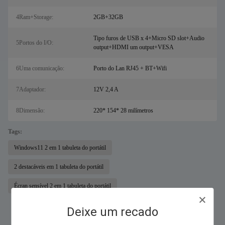
4Ram+Storage:
2GB+32GB
Tipo furos de USB x 4+Micro SD slot+Audio
5Portos do I/O:
output+HDMI um output+VESA
6Uma comunicação:
Porto do Lan RJ45 + BT+Wifi
7Adaptador:
12V 2,4 A
8Dimensão:
220* 154* 28 milímetros
Tags:
Windows11 2 em 1 tabuleta do portátil
2 destacáveis em 1 tabuleta do portátil
Écran sensível 2 em 1 tabuleta do portátil
Deixe um recado