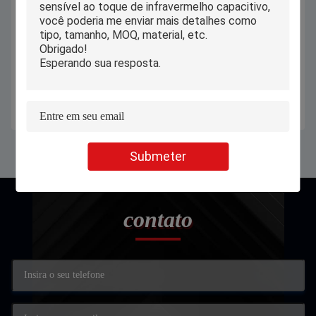
11,6 polegadas Windows todo em
Écran sensível 2 de Windows 11 em
um tela táctil industrial do PC com
1 tabuleta do portátil com Pen
o adaptador de 12V 2.4A
Detachable Keyboard
Obtenha o melhor preço
Obtenha o melhor preço
Submeter
contato