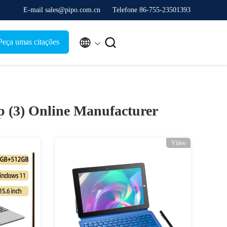
E-mail sales@pipo.com.cn
Telefone 86-755-23501393


Peça umas citações
p (3)
Online Manufacturer
Vídeo