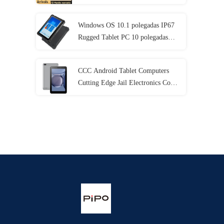
I5 I7 11o 12a
Windows OS 10.1 polegadas IP67
Rugged Tablet PC 10 polegadas
8GB de RAM Com NFC Lan Port
CCC Android Tablet Computers
Cutting Edge Jail Electronics Com
MT6737 CPU 32GB-128GB de
armazenamento