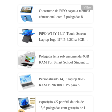
Vídeo
O costume de PiPO caçoa a tabuleta
educacional com 7 polegadas 8
polegadas 10,1 polegadas
PiPO W14Y 14,1" Touch Screen
Laptop Ioga 11º I5 4.2Ghz 8GB
Ram Slim Portátil Caderno
Polegada feita sob encomenda 4GB
RAM For Smart School Student de
IP54 Mini Laptop 11,6
Personalizado 14,1” laptop 8GB
RAM 1920x1080 IPS para o
estudante
exposição 4K portátil da tela de
15,6 polegadas com geração de I3