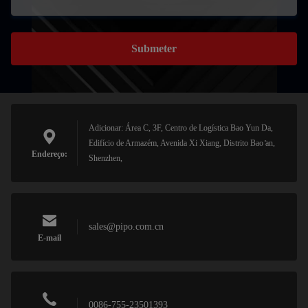
Submeter
Adicionar: Área C, 3F, Centro de Logística Bao Yun Da,
Edifício de Armazém, Avenida Xi Xiang, Distrito Bao ̊an,
Endereço:
Shenzhen,
sales@pipo.com.cn
E-mail
0086-755-23501393