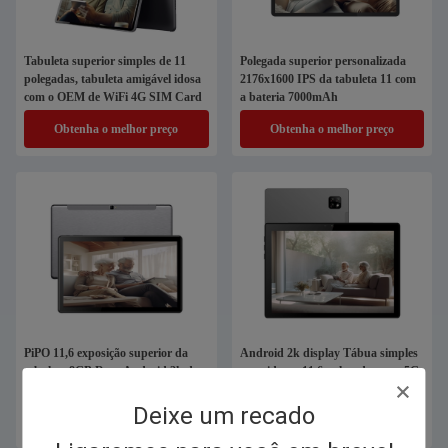
Tabuleta superior simples de 11
Polegada superior personalizada
polegadas, tabuleta amigável idosa
2176x1600 IPS da tabuleta 11 com
com o OEM de WiFi 4G SIM Card
a bateria 7000mAh
Obtenha o melhor preço
Obtenha o melhor preço
PiPO 11,6 exposição superior da
Android 2k display Tábua simples
tabuleta 8GB Ram Android 2k da
para idosos 11,6 polegadas com 5G
polegada para o lar de idosos
WiFi 4G cartão SIM
Deixe um recado
Obtenha o melhor preço
Obtenha o melhor preço